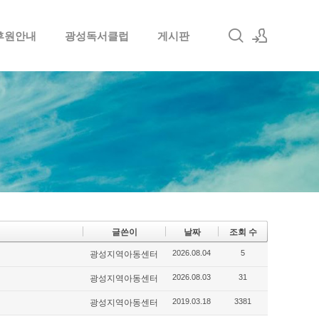
후원안내
광성독서클럽
게시판
로그인
회원가입
글쓴이
날짜
조회 수
2026.08.04
5
광성지역아동센터
2026.08.03
31
광성지역아동센터
2019.03.18
3381
광성지역아동센터