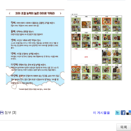
첨부 [
3
]
이 게시물을
Tw
Fa
De
itte
ce
lici
r
bo
ou
목록