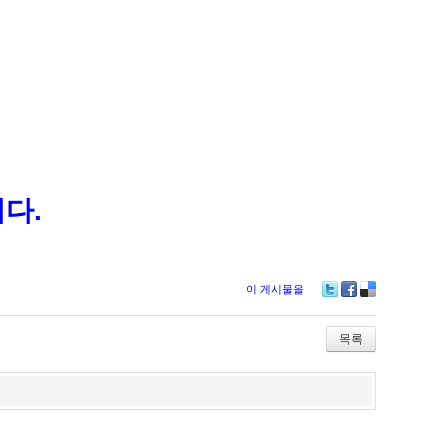
에
다.
이 게시물을
Tw
Fa
De
itte
ce
lici
r
bo
ou
목록
ok
s