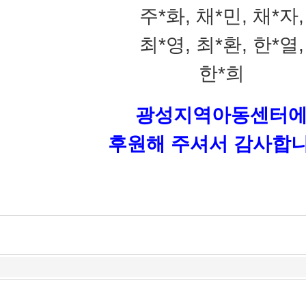
주*화, 채*민, 채*자,
최*영, 최*환, 한*열,
한*희
광성지역아동센터
후원해 주셔서 감사합니