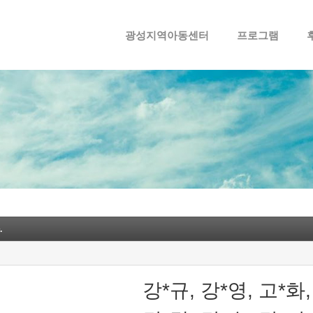
메뉴 건너뛰기
광성지역아동센터
프로그램
.
강*규, 강*영, 고*화,