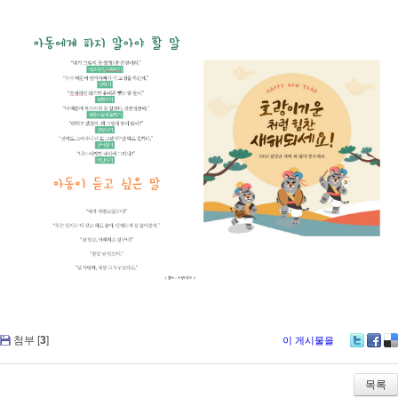
첨부 [
3
]
이 게시물을
Tw
Fa
De
itte
ce
lici
r
bo
ou
목록
ok
s