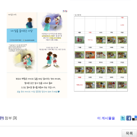
첨부 [
3
]
이 게시물을
Tw
Fa
De
itte
ce
lici
r
bo
ou
목록