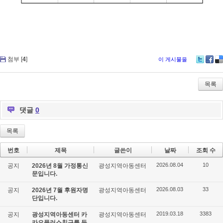
첨부 [
4
]
이 게시물을
Tw
Fa
De
itte
ce
lici
r
bo
ou
목록
ok
s
댓글
0
목록
번호
제목
글쓴이
날짜
조회 수
2026.08.04
10
공지
2026년 8월 가정통신
광성지역아동센터
문입니다.
2026.08.03
33
공지
2026년 7월 후원자명
광성지역아동센터
단입니다.
2019.03.18
3383
공지
광성지역아동센터 카
광성지역아동센터
카오플러스친구를 등