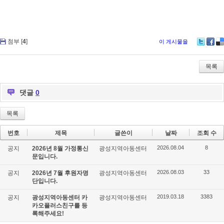
첨부 [
4
]
이 게시물을
Tw
Fa
De
itte
ce
lici
r
bo
ou
목록
ok
s
댓글
0
목록
번호
제목
글쓴이
날짜
조회 수
2026.08.04
8
공지
2026년 8월 가정통신
광성지역아동센터
문입니다.
2026.08.03
33
공지
2026년 7월 후원자명
광성지역아동센터
단입니다.
2019.03.18
3383
공지
광성지역아동센터 카
광성지역아동센터
카오플러스친구를 등
록해주세요!