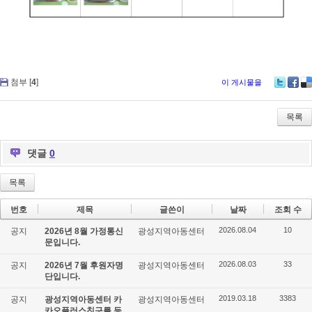
첨부 [
4
]
이 게시물을
Tw
Fa
De
itte
ce
lici
r
bo
ou
목록
ok
s
댓글
0
목록
번호
제목
글쓴이
날짜
조회 수
2026.08.04
10
공지
2026년 8월 가정통신
광성지역아동센터
문입니다.
2026.08.03
33
공지
2026년 7월 후원자명
광성지역아동센터
단입니다.
2019.03.18
3383
공지
광성지역아동센터 카
광성지역아동센터
카오플러스친구를 등