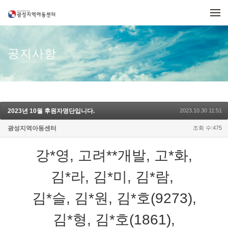
메뉴 건너뛰기
공지사항
2023년 10월 후원자명단입니다.
2023.10.30 11:51
광성지역아동센터
조회 수:475
강*영, 고려**개발, 고*화,
김*라, 김*미, 김*람,
김*슬, 김*원, 김*호(9273),
김*형, 김*호(1861),