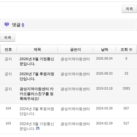
itte
ce
lici
r
bo
ou
목록
ok
s
댓글
0
목록
번호
제목
글쓴이
날짜
조회 수
2026.08.04
8
공지
2026년 8월 가정통신
광성지역아동센터
문입니다.
2026.08.03
33
공지
2026년 7월 후원자명
광성지역아동센터
단입니다.
2019.03.18
3383
공지
광성지역아동센터 카
광성지역아동센터
카오플러스친구를 등
록해주세요!
164
2024.03.28
507
2024년 3월 후원자명
광성지역아동센터
단입니다.
163
2024.02.29
527
2024년 3월 가정통신
광성지역아동센터
문입니다.