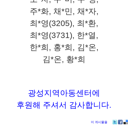
주*화, 채*민, 채*자,
최*영(3205), 최*환,
최*영(3731), 한*열,
한*희, 홍*희, 김*온,
김*온, 황*희
광성지역아동센터에
후원해 주셔서 감사합니다.
이 게시물을
Tw
Fa
De