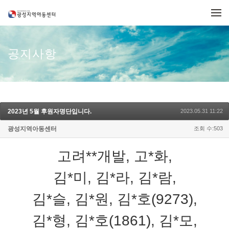
메뉴 건너뛰기
공지사항
2023년 5월 후원자명단입니다.
2023.05.31 11:22
광성지역아동센터
조회 수:503
고려**개발, 고*화,
김*미, 김*라, 김*람,
김*슬, 김*원, 김*호(9273),
김*형, 김*호(1861), 김*모,