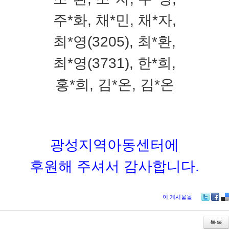
주*화, 채*민, 채*자,
최*영(3205), 최*환,
최*영(3731), 한*희,
홍*희, 김*온, 김*온
광성지역아동센터에
후원해 주셔서 감사합니다.
이 게시물을
Tw
Fa
De
itte
ce
lici
r
bo
ou
목록