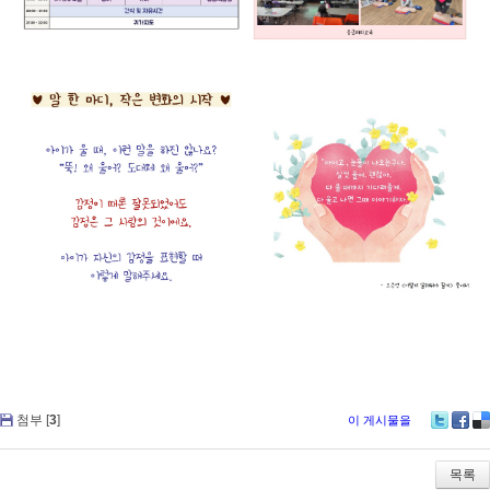
첨부 [
3
]
이 게시물을
Tw
Fa
De
itte
ce
lici
r
bo
ou
목록
ok
s