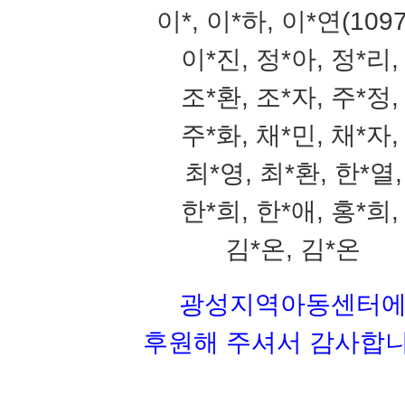
이*, 이*하, 이*연(1097
이*진, 정*아, 정*리
조*환, 조*자, 주*정
주*화, 채*민, 채*자
최*영, 최*환, 한*열,
한*희, 한*애, 홍*희
김*온, 김*온
광성지역아동센터
후원해 주셔서 감사합니