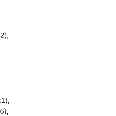
2),
,
,
1),
6),