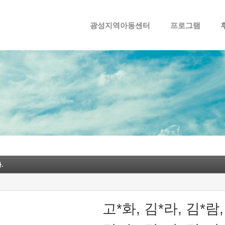
메뉴 건너뛰기
광성지역아동센터
프로그램
.
고*화, 김*라, 김*람,