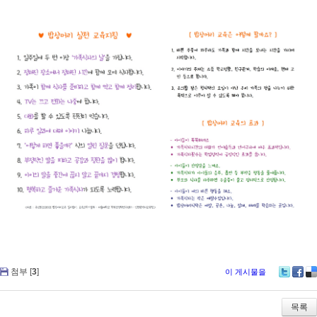
첨부 [
3
]
이 게시물을
Tw
Fa
De
itte
ce
lici
r
bo
ou
목록
ok
s