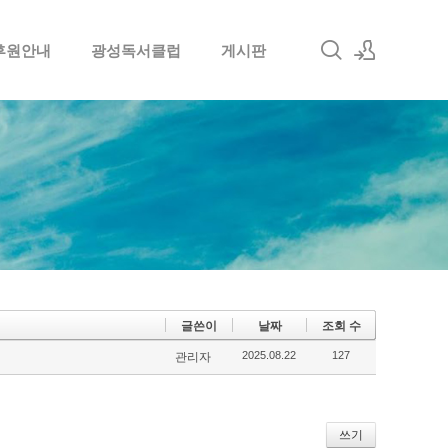
후원안내
광성독서클럽
게시판
로그인
회원가입
글쓴이
날짜
조회 수
2025.08.22
127
관리자
쓰기