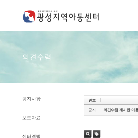
의견수렴
공지사항
번호
공지
의견수렴 게시판 이용
보도자료
센터앨범